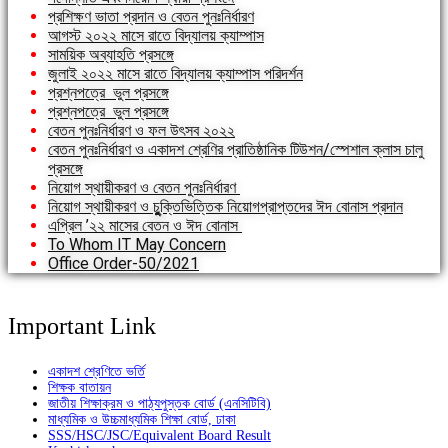
প্রশিক্ষণ ভাতা প্রদান ও বেতন পুনঃনির্ধারণ
আগস্ট ২০২২ মাসে রাতে বিদ্যালয় ক্যাম্পাস
সাময়িক অব্যাহতি প্রসঙ্গে
জুলাই ২০২২ মাসে রাতে বিদ্যালয় ক্যাম্পাস পরিদর্শন
প্রশ্নপত্রে ভুল প্রসঙ্গে
প্রশ্নপত্রে ভুল প্রসঙ্গে
বেতন পুনঃনির্ধারণ ও ফল উৎসব ২০২২
বেতন পুনঃনির্ধারণ ও একাদশ শ্রেণির প্রাতিষ্ঠানিক টিউশন/স্পেশাল ক্লাস চালু
প্রসঙ্গে
নিয়োগ স্থায়ীকরণ ও বেতন পুনঃনির্ধারণ
নিয়োগ স্থায়ীকরণ ও চুু্ুক্তিভিত্তিক নিয়োগপ্রাপ্তদের ঈদ বোনাস প্রদান
এপ্রিল ’২২ মাসের বেতন ও ঈদ বোনাস
To Whom IT May Concern
Office Order-50/2021
Important Link
একাদশ শ্রেণিতে ভর্তি
শিক্ষক বাতায়ন
জাতীয় শিক্ষাক্রম ও পাঠ্যপুস্তক বোর্ড (এনসিটিবি)
মাধ্যমিক ও উচ্চমাধ্যমিক শিক্ষা বোর্ড, ঢাকা
SSS/HSC/JSC/Equivalent Board Result