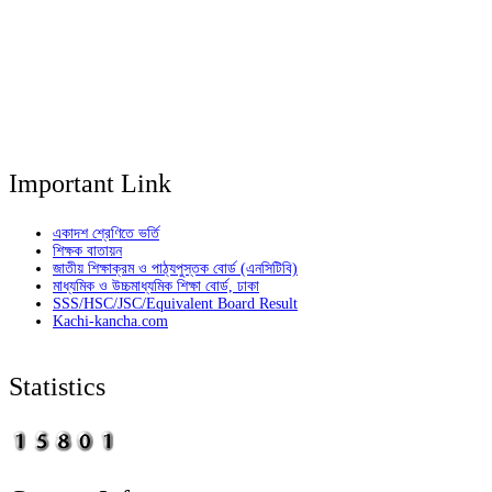
Important Link
একাদশ শ্রেণিতে ভর্তি
শিক্ষক বাতায়ন
জাতীয় শিক্ষাক্রম ও পাঠ্যপুস্তক বোর্ড (এনসিটিবি)
মাধ্যমিক ও উচ্চমাধ্যমিক শিক্ষা বোর্ড, ঢাকা
SSS/HSC/JSC/Equivalent Board Result
Kachi-kancha.com
Statistics