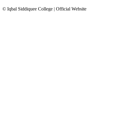
© Iqbal Siddiquee College | Official Website
Facebook
Twitter
YouTube
Yahoo