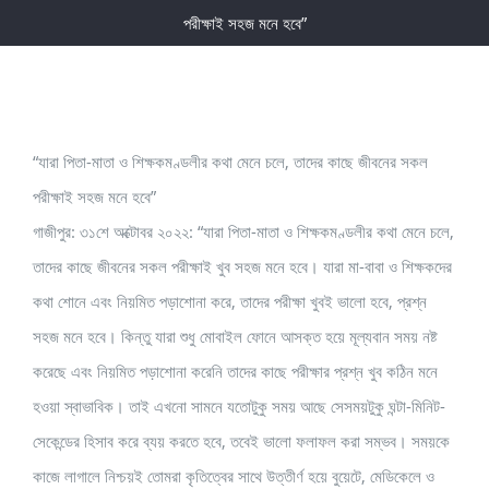
পরীক্ষাই সহজ মনে হবে”
“যারা পিতা-মাতা ও শিক্ষকমণ্ডলীর কথা মেনে চলে, তাদের কাছে জীবনের সকল
পরীক্ষাই সহজ মনে হবে”
গাজীপুর: ৩১শে অক্টোবর ২০২২: “যারা পিতা-মাতা ও শিক্ষকমণ্ডলীর কথা মেনে চলে,
তাদের কাছে জীবনের সকল পরীক্ষাই খুব সহজ মনে হবে। যারা মা-বাবা ও শিক্ষকদের
কথা শোনে এবং নিয়মিত পড়াশোনা করে, তাদের পরীক্ষা খুবই ভালো হবে, প্রশ্ন
সহজ মনে হবে। কিন্তু যারা শুধু মোবাইল ফোনে আসক্ত হয়ে মূল্যবান সময় নষ্ট
করেছে এবং নিয়মিত পড়াশোনা করেনি তাদের কাছে পরীক্ষার প্রশ্ন খুব কঠিন মনে
হওয়া স্বাভাবিক। তাই এখনো সামনে যতোটুকু সময় আছে সেসময়টুকু ঘন্টা-মিনিট-
সেকেন্ডের হিসাব করে ব্যয় করতে হবে, তবেই ভালো ফলাফল করা সম্ভব। সময়কে
কাজে লাগালে নিশ্চয়ই তোমরা কৃতিত্বের সাথে উত্তীর্ণ হয়ে বুয়েটে, মেডিকেলে ও