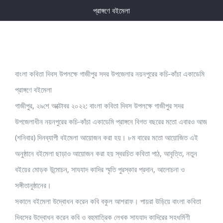
প্রাঙ্গণে বইমেলা
বাংলা কবিতা দিবস উপলক্ষে গাজীপুর সদর উপজেলার নয়নপুরের কচি-কাঁচা একাডেমি
প্রাঙ্গণে বইমেলা
গাজীপুর, ২৯শে অক্টোবর ২০২২: বাংলা কবিতা দিবস উপলক্ষে গাজীপুর সদর
উপজেলাধীন নয়নপুরের কচি-কাঁচা একাডেমি প্রাঙ্গনে বিগত বছরের মতো এবারও আজ
(শনিবার) দিনব্যাপী বইমেলা আয়োজন করা হয়। ৮ম বারের মতো আয়োজিত এই
অনুষ্ঠানে বইমেলা ছাড়াও আয়োজন করা হয় স্বরচিত কবিতা পাঠ, আবৃত্তি, নতুন
বইয়ের মোড়ক উন্মোচন, সাযযাদ কাদির স্মৃতি পুরস্কার প্রদান, আলোচনা ও
সঙ্গীতানুষ্ঠানের।
সকালে বইমেলা উদ্বোধন করেন কবি বকুল আশরাফ। পায়রা উড়িয়ে বাংলা কবিতা
দিবসের উদ্বোধন করেন কবি ও বহুমাত্রিক লেখক সাযযাদ কাদিরের সহধর্মিণী