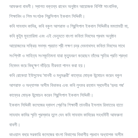
আফরুনা বাবলী। স্বাগত বক্তব্য রাখেন অনুষ্ঠান আয়োজক বিশিষ্ট সাংবাদিক,
শিক্ষাবিদ ও শিশু সংগঠক প্রিন্সিপাল ইকবাল সিদ্দিকী।
কবি সাযযাদ কাদির, কবি বকুল আশরাফ ও প্রিন্সিপাল ইকবাল সিদ্দিকীর মমতাময়ী মা,
কবি কুটুম মুহতারিমা এবং এই ভেন্যুতে বাংলা কবিতা দিবসের প্রথম অনুষ্ঠান
আয়োজনের সক্রিয় সদস্য প্রয়াত শ্রী লক্ষণ চদ্র দেবনাথসহ কবিতা দিবসের সাথে
সংশ্লিষ্ট ও সাহিত্য সংস্কৃতিমনা যারা মৃত্যুবরণ করেছেন তাঁদের স্মৃতির প্রতি শ্রদ্ধা
নিবেদন করে কিছুক্ষণ দাঁড়িয়ে নীরবতা পালন করা হয়।
কবি রোকেয়া ইউসুফের ‘মানবী ও মধুমঞ্জরী’ কাব্যের মোড়ক উন্মোচন করেন বকুল
আশরাফ ও অধ্যাপক অসীম বিভাকর এবং কবি লুৎফর রহমান স্বদেশীর ‘হৃদয় পদ্ম’
কাব্যের মোড়ক উন্মোচন করেন প্রিন্সিপাল ইকবাল সিদ্দিকী।
ইকবাল সিদ্দিকী কলেজের দ্বাদশ শ্রেণির শিক্ষার্থী তানভীর ইসলাম রিফাতের হাতে
সাযযাদ কাদির স্মৃতি পুরস্কার তুলে দেন কবি সাযযাদ কাদিরের সহধর্মিনী আফরুনা
বাবলী।
ভাওয়াল বদরে সরকারি কলেজের বাংলা বিভাগের বিভাগীয় প্রধান অধ্যাপক অসীম