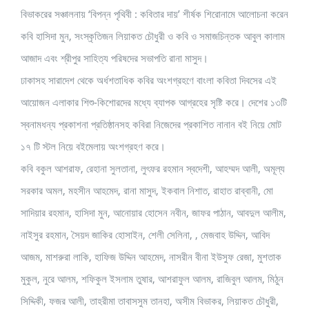
বিভাকরের সঞ্চালনায় ‘বিপন্ন পৃথিবী : কবিতার দায়’ শীর্ষক শিরোনামে আলোচনা করেন
কবি হাসিদা মুন, সংস্কৃতিজন লিয়াকত চৌধুরী ও কবি ও সমাজচিন্তক আবুল কালাম
আজাদ এবং শ্রীপুর সাহিত্য পরিষদের সভাপতি রানা মাসুদ।
ঢাকাসহ সারাদেশ থেকে অর্ধশতাধিক কবির অংশগ্রহণে বাংলা কবিতা দিবসের এই
আয়োজন এলাকার শিশু-কিশোরদের মধ্যে ব্যাপক আগ্রহের সৃষ্টি করে। দেশের ১৩টি
স্বনামধন্য প্রকাশনা প্রতিষ্ঠানসহ কবিরা নিজেদের প্রকাশিত নানান বই নিয়ে মোট
১৭ টি স্টল নিয়ে বইমেলায় অংশগ্রহণ করে।
কবি বকুল আশরাফ, রেহানা সুলতানা, লুৎফর রহমান স্বদেশী, আহম্মদ আলী, অমূল্য
সরকার অমল, মহসীন আহমেদ, রানা মাসুদ, ইকবাল নিশাত, রাহাত রাব্বানী, মো
সাদিয়ার রহমান, হাসিদা মুন, আনোয়ার হোসেন নবীন, জাফর পাঠান, আবদুল আলীম,
নাইসুর রহমান, সৈয়দ জাকির হোসাইন, শেলী সেলিনা, , মেজবাহ উদ্দিন, আবিদ
আজম, মাশরুরা লাকি, হাফিজ উদ্দিন আহমেদ, নাসরীন বীনা ইউসুফ রেজা, মুশতাক
মুকুল, নুরে আলম, শফিকুল ইসলাম তুষার, আশরাফুল আলম, রাজিবুল আলম, মিঠুন
সিদ্দিকী, ফজর আলী, তাহরীমা তাবাসসুম তানহা, অসীম বিভাকর, লিয়াকত চৌধুরী,