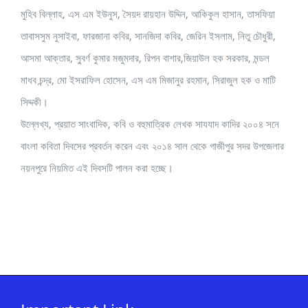
মুহিব বিল্লাহ, এস এম ইউনুস, সৈয়দ রায়হান উদ্দিন, আকিকুল হাসান, তাসফিয়া
তাবাসসুম নুসাইবা, ফারজানা কবির, সানজিদা কবির, জেরিন ইসলাম, নিতু চৌধুরী,
আসমা আক্তার, সু্বর্ণ কুমার মজুমদার, রিপন বাশার,জিয়াউল হক সরকার, মন্ডল
মাধব চন্দ্র, মো ইসরাফিল হোসেন, এস এম মিজানুর রহমান, সিরাজুল হক ও মাটি
সিদ্দকী।
উল্লেখ্য, প্রয়াত সাংবাদিক, কবি ও বহুমাত্রিক লেখক সাযযাদ কাদির ২০০৪ সনে
বাংলা কবিতা দিবসের প্রবর্তন করেন এবং ২০১৪ সাল থেকে গাজীপুর সদর উপজেলার
নয়নপুরে নিয়মিত এই দিবসটি পালন করা হচ্ছে।