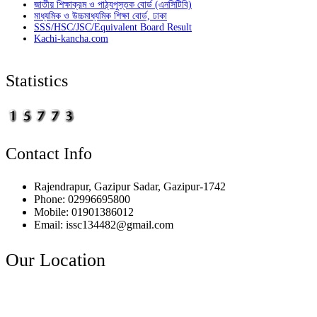
জাতীয় শিক্ষাক্রম ও পাঠ্যপুস্তক বোর্ড (এনসিটিবি)
মাধ্যমিক ও উচ্চমাধ্যমিক শিক্ষা বোর্ড, ঢাকা
SSS/HSC/JSC/Equivalent Board Result
Kachi-kancha.com
Statistics
Contact Info
Rajendrapur, Gazipur Sadar, Gazipur-1742
Phone: 02996695800
Mobile: 01901386012
Email: issc134482@gmail.com
Our Location