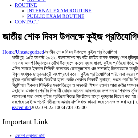
ROUTINE
INTERNAL EXAM ROUTINE
PUBLIC EXAM ROUTINE
CONTACT
জাতীয় শোক দিবস উপলক্ষে কুইজ প্রতিযোগি
Home
/
Uncategorized
/
জাতীয় শোক দিবস উপলক্ষে কুইজ প্রতিযোগিতা
গাজীপুর, ১৫ই আগস্ট ২০২২: বাংলাদেশের স্থপতি জাতির জনক বঙ্গবন্ধু শেখ মুজিবু
এন এস আদর্শ বিদ্যালয়ের যৌথ উদ্যোগে কালো ব্যাজ ধারণ, কুইজ প্রতিযোগিত
এদিন সকালে ইকবাল সিদ্দিকী কলেজের রোকনুজ্জামান খান দাদাভাই মিলনায়তনে অনুষ্ঠি
বিপুল সংখ্যক ছাত্র-ছাত্রী অংশগ্রহণ করে। কুইজ প্রতিযোগিতা পরিচালনা করেন
কুইজ প্রতিযোগিতায় বিজয়ীরা হলো কেজি শ্রেণির শিক্ষার্থী নুসাইবা, পঞ্চম শ্রেণির শিক
প্রিন্সিপাল ইকবাল সিদ্দিকীর সভাপতিত্বে ও সহকারী শিক্ষক রওশন আরা রুমির সঞ্চাল
এছাড়াও একাদশ শ্রেণির শিক্ষার্থী মোছাঃ আমেনা আক্তারের সম্পাদনায় ‘শ্বাশত মু
আলোচনা সভা শেষে কুইজ প্রতিযোগিতার বিজয়ীদের মধ্যে পুরষ্কার বিতরণ করা হয়। প
সবশেষে ১৫ই আগস্টে শহীদদের আত্মার মাগফিরাত কামনা করে মোনাজাত করা হয়। ম
isscedubd
2022-09-22T00:47:01-05:00
Important Link
একাদশ শ্রেণিতে ভর্তি