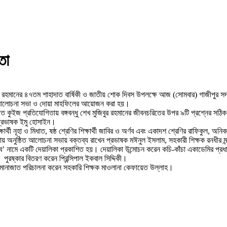
তা
র রহমানের ৪৭তম শাহাদাত বার্ষিকী ও জাতীয় শোক দিবস উপলক্ষে আজ (সোমবার) গাজীপুর সদর
া, আলোচনা সভা ও দোয়া মাহফিলের আয়োজন করা হয়।
ত কুইজ প্রতিযোগিতায় বঙ্গবন্ধু শেখ মুজিবুর রহমানের জীবনচরিতের উপর ৯টি প্রশ্নের সঠিক 
 প্রভাষক ইমু হোসাইন।
্ষার্থী নূহা ও মিধাত, ষষ্ঠ শ্রেণির শিক্ষার্থী জাবির ও অর্ণব এবং একাদশ শ্রেণির রাফিকুল, 
নায় অনুষ্ঠিত আলোচনা সভায় বক্তব্য রাখেন প্রভাষক মঈনুল ইসলাম, সহকারী শিক্ষক রনধীর মন্
জিব’ নামে একটি দেয়ালিকা প্রকাশিত হয়। দেয়ালিকা উন্মোচন করেন কচি-কাঁচা একাডেমির প
ুরষ্কার বিতরণ করেন প্রিন্সিপাল ইকবাল সিদ্দিকী।
োনাজাত পরিচালনা করেন সহকারি শিক্ষক মাওলানা কেফায়েত উল্লাহ।