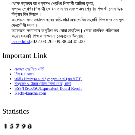
থেকে বক্তব্য রাখে দ্বাদশ শ্রেণির শিক্ষার্থী আমিনা বুশরা,
সপ্তম শ্রেণির শিক্ষার্থী জেরিন তাসনিম এবং পঞ্চম শ্রেণির শিক্ষার্থী মোসাদ্দিক
বিল্লাহ বিন মিজান।
আলোচনা সভা সঞ্চালন করেন কচি-কাঁচা একাডেমির সহকারী শিক্ষক জান্নাতুল
ফেরদৌসী ময়না।
আলোচনা সভাশেষে অনুষ্ঠিত হয় দোয়া মাহফিল। দোয়া মাহফিল পরিচালনা
করেন সহকারী শিক্ষক মাওলানা কেফায়েত উল্লাহ।
isscedubd
2022-03-26T09:38:44-05:00
Important Link
একাদশ শ্রেণিতে ভর্তি
শিক্ষক বাতায়ন
জাতীয় শিক্ষাক্রম ও পাঠ্যপুস্তক বোর্ড (এনসিটিবি)
মাধ্যমিক ও উচ্চমাধ্যমিক শিক্ষা বোর্ড, ঢাকা
SSS/HSC/JSC/Equivalent Board Result
Kachi-kancha.com
Statistics