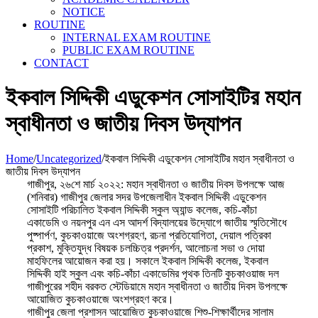
NOTICE
ROUTINE
INTERNAL EXAM ROUTINE
PUBLIC EXAM ROUTINE
CONTACT
ইকবাল সিদ্দিকী এডুকেশন সোসাইটির মহান
স্বাধীনতা ও জাতীয় দিবস উদ্যাপন
Home
/
Uncategorized
/
ইকবাল সিদ্দিকী এডুকেশন সোসাইটির মহান স্বাধীনতা ও
জাতীয় দিবস উদ্যাপন
গাজীপুর, ২৬শে মার্চ ২০২২: মহান স্বাধীনতা ও জাতীয় দিবস উপলক্ষে আজ
(শনিবার) গাজীপুর জেলার সদর উপজেলাধীন ইকবাল সিদ্দিকী এডুকেশন
সোসাইটি পরিচালিত ইকবাল সিদ্দিকী স্কুল অ্যান্ড কলেজ, কচি-কাঁচা
একাডেমি ও নয়নপুর এন এস আদর্শ বিদ্যালয়ের উদ্যোগে জাতীয় স্মৃতিসৌধে
পুষ্পার্পণ, কুচকাওয়াজে অংশগ্রহণ, রচনা প্রতিযোগিতা, দেয়াল পত্রিকা
প্রকাশ, মুক্তিযুদ্ধ বিষয়ক চলচ্চিত্র প্রদর্শন, আলোচনা সভা ও দোয়া
মাহফিলের আয়োজন করা হয়। সকালে ইকবাল সিদ্দিকী কলেজ, ইকবাল
সিদ্দিকী হাই স্কুল এবং কচি-কাঁচা একাডেমির পৃথক তিনটি কুচকাওয়াজ দল
গাজীপুরের শহীদ বরকত স্টেডিয়ামে মহান স্বাধীনতা ও জাতীয় দিবস উপলক্ষে
আয়োজিত কুচকাওয়াজে অংশগ্রহণ করে।
গাজীপুর জেলা প্রশাসন আয়োজিত কুচকাওয়াজে শিশু-শিক্ষার্থীদের সালাম