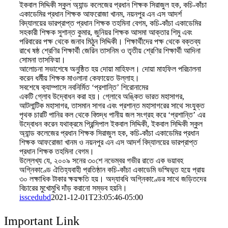
ইকবাল সিদ্দিকী স্কুল অ্যান্ড কলেজের প্রধান শিক্ষক সিরাজুল হক, কচি-কাঁচা
একাডেমির প্রধান শিক্ষক আফরোজা খানম, নয়নপুর এন এস আদর্শ
বিদ্যালয়ের ভারপ্রাপ্ত প্রধান শিক্ষক তহমিনা বেগম, কচি-কাঁচা একাডেমির
সহকারী শিক্ষক সুশান্ত কুমার, জুনিয়র শিক্ষক আসমা আক্তার শিমু এবং
পরিবারের পক্ষ থেকে জনাব মিঠুন সিদ্দিকী। শিক্ষার্থীদের পক্ষ থেকে বক্তব্য
রাখে ষষ্ঠ শ্রেণির শিক্ষার্থী জেরিন তাসনিম ও তৃতীয় শ্রেণির শিক্ষার্থী আদিনা
সোমনা তাসফিয়া।
আলােচনা সভাশেষে অনুষ্ঠিত হয় দোয়া মাহিফল। দোয়া মাহফিল পরিচালনা
করেন ধর্মীয় শিক্ষক মাওলানা কেফায়েত উল্লাহ।
সবশেষে ক্যাম্পাসে নবনির্মিত ‘প্রশান্তি’ শিরোনামের
একটি গ্লোব উদ্বোধন করা হয়। গ্লোবে অঙ্কিত ভারত মহাসাগর,
আটলান্টিক মহাসাগর, তাসমান সাগর এবং প্রশান্ত মহাসাগরের সাথে সংযুক্ত
পৃথক চারটি পানির কল থেকে বিশুদ্ধ পানীয় জল সংগ্রহ করে ‘প্রশান্তি’ এর
উদ্বোধন করেন যথাক্রমে প্রিন্সিপাল ইকবাল সিদ্দিকী, ইকবাল সিদ্দিকী স্কুল
অ্যান্ড কলেজের প্রধান শিক্ষক সিরাজুল হক, কচি-কাঁচা একাডেমির প্রধান
শিক্ষক আফরোজা খানম ও নয়নপুর এন এস আদর্শ বিদ্যালয়ের ভারপ্রাপ্ত
প্রধান শিক্ষক তহমিনা বেগম।
উল্লেখ্য যে, ২০০৯ সনের ৩০শে নভেম্বর গভীর রাতে এক ভয়াবহ
অগ্নিকাণ্ডে ঐতিহ্যবাহী প্রতিষ্ঠান কচি-কাঁচা একাডেমি ভস্মিভূত হয়ে প্রায়
৩০ লক্ষাধিক টাকার ক্ষয়ক্ষতি হয়। অদ্যাবধি অগ্নিকাণ্ডের সাথে জড়িতদের
বিচারের মুখােমুখি দাঁড় করানাে সম্ভব হয়নি।
isscedubd
2021-12-01T23:05:46-05:00
Important Link