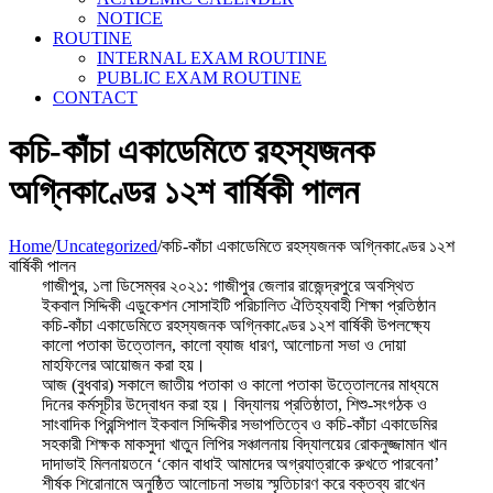
NOTICE
ROUTINE
INTERNAL EXAM ROUTINE
PUBLIC EXAM ROUTINE
CONTACT
কচি-কাঁচা একাডেমিতে রহস্যজনক
অগ্নিকাণ্ডের ১২শ বার্ষিকী পালন
Home
/
Uncategorized
/
কচি-কাঁচা একাডেমিতে রহস্যজনক অগ্নিকাণ্ডের ১২শ
বার্ষিকী পালন
গাজীপুর, ১লা ডিসেম্বর ২০২১: গাজীপুর জেলার রাজেন্দ্রপুরে অবস্থিত
ইকবাল সিদ্দিকী এডুকেশন সােসাইটি পরিচালিত ঐতিহ্যবাহী শিক্ষা প্রতিষ্ঠান
কচি-কাঁচা একাডেমিতে রহস্যজনক অগ্নিকাণ্ডের ১২শ বার্ষিকী উপলক্ষ্যে
কালাে পতাকা উত্তোলন, কালাে ব্যাজ ধারণ, আলােচনা সভা ও দোয়া
মাহফিলের আয়ােজন করা হয়।
আজ (বুধবার) সকালে জাতীয় পতাকা ও কালাে পতাকা উত্তোলনের মাধ্যমে
দিনের কর্মসূচীর উদ্বোধন করা হয়। বিদ্যালয় প্রতিষ্ঠাতা, শিশু-সংগঠক ও
সাংবাদিক প্রিন্সিপাল ইকবাল সিদ্দিকীর সভাপতিত্বে ও কচি-কাঁচা একাডেমির
সহকারী শিক্ষক মাকসুদা খাতুন লিপির সঞ্চালনায় বিদ্যালয়ের রোকনুজ্জামান খান
দাদাভাই মিলনায়তনে ‘কোন বাধাই আমাদের অগ্রযাত্রাকে রুখতে পারবেনা’
শীর্ষক শিরোনামে অনুষ্ঠিত আলােচনা সভায় স্মৃতিচারণ করে বক্তব্য রাখেন